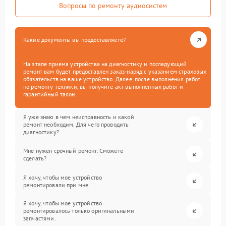
Вопросы по ремонту аудиосистем
Какие документы вы предоставляете?
На этапе приема устройства на диагностику и последующий
ремонт вам будет предоставлен заказ-наряд с указанием страховых
обязательств на ваше устройство. Далее, после выполнения работ
по ремонту техники, вы получите акт выполненных работ и
гарантийный талон.
Я уже знаю в чем неисправность и какой
ремонт необходим. Для чего проводить
диагностику?
Мне нужен срочный ремонт. Сможете
сделать?
Я хочу, чтобы мое устройство
ремонтировали при мне.
Я хочу, чтобы мое устройство
ремонтировалось только оригинальными
запчастями.