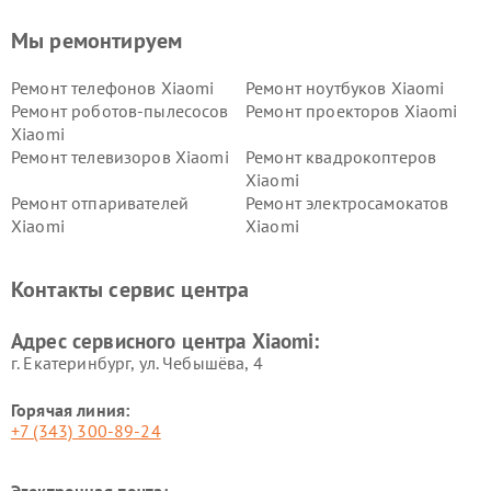
Мы ремонтируем
Ремонт телефонов Xiaomi
Ремонт ноутбуков Xiaomi
Ремонт роботов-пылесосов
Ремонт проекторов Xiaomi
Xiaomi
Ремонт телевизоров Xiaomi
Ремонт квадрокоптеров
Xiaomi
Ремонт отпаривателей
Ремонт электросамокатов
Xiaomi
Xiaomi
Ремонт электровелосипедов
Ремонт экшн-камер Xiaomi
Xiaomi
Контакты сервис центра
Ремонт стиральных машин
Ремонт смарт-часов Xiaomi
Xiaomi
Адрес сервисного центра Xiaomi:
г. Екатеринбург, ул. Чебышёва, 4
Горячая линия:
+7 (343) 300-89-24