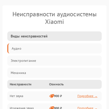
Неисправности аудиосистемы
Xiaomi
Виды неисправностей
Аудио
Электропитание
Механика
Неисправности
Стоимость
Управление
Нет звука
900 ₽
Подробнее →
Корпус/Герметичность
Искажения звука
900 ₽
Подробнее →