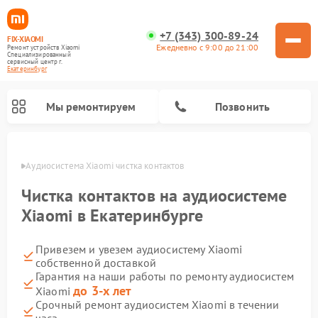
+7 (343) 300-89-24
FIX-XIAOMI
Ежедневно с 9:00 до 21:00
Ремонт устройств Xiaomi
Специализированный
cервисный центр г.
Екатеринбург
Мы ремонтируем
Позвонить
бурге
Аудиосистема Xiaomi чистка контактов
Чистка контактов на аудиосистеме
Xiaomi в Екатеринбурге
Привезем и увезем аудиосистему Xiaomi
собственной доставкой
Гарантия на наши работы по ремонту аудиосистем
до 3-х лет
Xiaomi
Ремонт роботов-пылесосов Xiaomi
Ремонт электровелосипедов Xiaomi
Ремонт стиральных машин Xiaomi
Ремонт массажных кресел Xiaomi
Ремонт видеорегистраторов Xiaomi
Ремонт пароочистителей Xiaomi
Ремонт камер видеонаблюдения Xiaomi
Ремонт вертикальных пылесосов Xiaomi
Ремонт электросамокатов Xiaomi
Срочный ремонт аудиосистем Xiaomi в течении