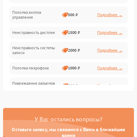
Механические повреждения
Поломка кнопок
500 ₽
Подробнее →
управления
Видео
Неисправность дисплея
1500 ₽
Подробнее →
Оптика
Неисправность системы
2000 ₽
Подробнее →
записи
Управление
Поломка микрофона
1000 ₽
Подробнее →
ПО
Повреждение разъемов
Корпус/Герметичность
500 ₽
Подробнее →
для подключения
Электронные компоненты
Неисправность системы
2000 ₽
Подробнее →
стабилизации
У Вас остались вопросы?
Поломка системы Wi-Fi
1500 ₽
Подробнее →
Оставьте заявку, мы свяжемся с Вами в ближайшее
время