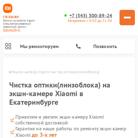
+7 (343) 300-89-24
FIX-XIAOMI
Ежедневно с 9:00 до 21:00
Ремонт устройств Xiaomi
Специализированный
cервисный центр г.
Екатеринбург
Мы ремонтируем
Позвонить
бурге
Экшен-камера Xiaomi чистка оптики(линзоблока)
Чистка оптики(линзоблока) на
экшн-камере Xiaomi в
Екатеринбурге
Привезем и увезем экшн-камеру Xiaomi
собственной доставкой
Гарантия на наши работы по ремонту экшн-камер
Ремонт роботов-пылесосов Xiaomi
Ремонт электровелосипедов Xiaomi
Ремонт массажных кресел Xiaomi
Ремонт видеорегистраторов Xiaomi
Ремонт пароочистителей Xiaomi
Ремонт камер видеонаблюдения Xiaomi
Ремонт вертикальных пылесосов Xiaomi
Ремонт электросамокатов Xiaomi
Ремонт стиральных машин Xiaomi
до 3-х лет
Xiaomi