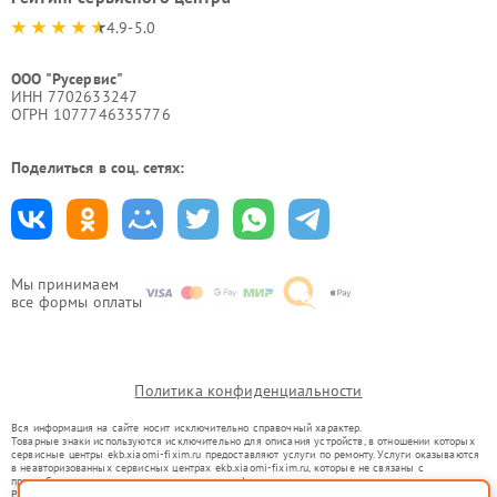
4.9-5.0
ООО "Русервис"
ИНН 7702633247
ОГРН 1077746335776
Поделиться в соц. сетях:
Мы принимаем
все формы оплаты
Политика конфиденциальности
Вся информация на сайте носит исключительно справочный характер.
Товарные знаки используются исключительно для описания устройств, в отношении которых
сервисные центры ekb.xiaomi-fixim.ru предоставляют услуги по ремонту. Услуги оказываются
в неавторизованных сервисных центрах ekb.xiaomi-fixim.ru, которые не связаны с
правообладателями товарных знаков или их официальными представителями.
Ремонт осуществляется для устройств, уже введенных в гражданский оборот в соответствии