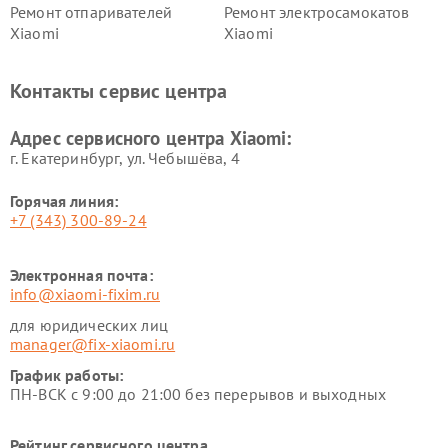
Ремонт отпаривателей
Ремонт электросамокатов
Xiaomi
Xiaomi
Ремонт электровелосипедов
Ремонт экшн-камер Xiaomi
Xiaomi
Контакты сервис центра
Ремонт стиральных машин
Ремонт смарт-часов Xiaomi
Xiaomi
Адрес сервисного центра Xiaomi:
г. Екатеринбург, ул. Чебышёва, 4
Горячая линия:
+7 (343) 300-89-24
Электронная почта:
info@xiaomi-fixim.ru
для юридических лиц
manager@fix-xiaomi.ru
График работы:
ПН-ВСК с 9:00 до 21:00 без перерывов и выходных
Рейтинг сервисного центра