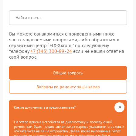
Вы можете ознакомиться с приведенными ниже
часто задаваемыми вопросами, либо обратиться в
сервисный центр “FIX-Xiaomi” по следующему
телефону
+7 (343) 300-89-24
если не нашли ответ на
свой вопрос.
Общие вопросы
Вопросы по ремонту экшн-камер
Какие документы вы предоставляете?
На этапе приема устройства на диагностику и последующий
ремонт вам будет предоставлен заказ-наряд с указанием страховых
обязательств на ваше устройство. Далее, после выполнения работ
по ремонту техники, вы получите акт выполненных работ и