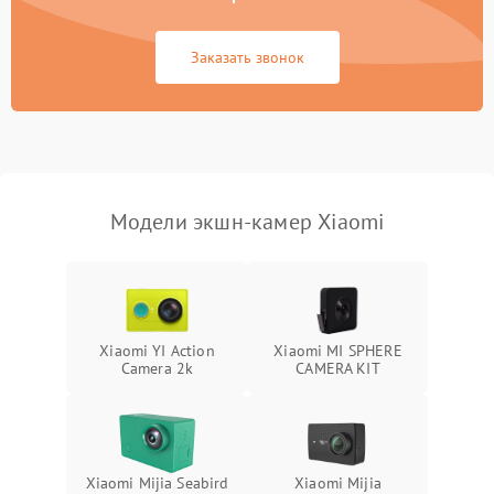
Повреждение системы
1500 ₽
Подробнее →
GPS
Заказать звонок
Неисправность системы
1000 ₽
Подробнее →
защиты от перегрузок
Поломка системы
автоматического
1000 ₽
Подробнее →
отключения
Модели экшн-камер Xiaomi
Неисправность системы
защиты от короткого
1000 ₽
Подробнее →
замыкания
Повреждение системы
1000 ₽
Подробнее →
Xiaomi YI Action
Xiaomi MI SPHERE
защиты от перегрева
Camera 2k
CAMERA KIT
Неисправность системы
защиты от
1000 ₽
Подробнее →
перенапряжения
Xiaomi Mijia Seabird
Xiaomi Mijia