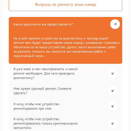
Вопросы по ремонту экшн-камер
Какие документы вы предоставляете?
На этапе приема устройства на диагностику и последующий
ремонт вам будет предоставлен заказ-наряд с указанием страховых
обязательств на ваше устройство. Далее, после выполнения работ
по ремонту техники, вы получите акт выполненных работ и
гарантийный талон.
Я уже знаю в чем неисправность и какой
ремонт необходим. Для чего проводить
диагностику?
Мне нужен срочный ремонт. Сможете
сделать?
Я хочу, чтобы мое устройство
ремонтировали при мне.
Я хочу, чтобы мое устройство
ремонтировалось только оригинальными
запчастями.