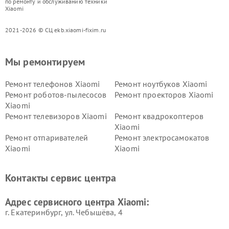
по ремонту и обслуживанию техники
Xiaomi
2021-2026 © СЦ ekb.xiaomi-fixim.ru
Мы ремонтируем
Ремонт телефонов Xiaomi
Ремонт ноутбуков Xiaomi
Ремонт роботов-пылесосов
Ремонт проекторов Xiaomi
Xiaomi
Ремонт телевизоров Xiaomi
Ремонт квадрокоптеров
Xiaomi
Ремонт отпаривателей
Ремонт электросамокатов
Xiaomi
Xiaomi
Ремонт электровелосипедов
Ремонт экшн-камер Xiaomi
Xiaomi
Контакты сервис центра
Ремонт стиральных машин
Ремонт смарт-часов Xiaomi
Xiaomi
Адрес сервисного центра Xiaomi:
г. Екатеринбург, ул. Чебышёва, 4