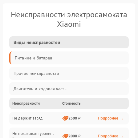
Неисправности электросамоката
Xiaomi
Виды неисправностей
Питание и батарея
Прочие неисправности
Двигатель и ходовая часть
Неисправности
Стоимость
Тормоза и безопасность
Не держит заряд
2500 ₽
Подробнее →
Подвеска и колеса
Не показывает уровень
Электроника и управление
2000 ₽
Подробнее →