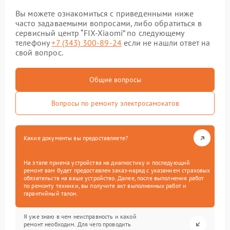
Вы можете ознакомиться с приведенными ниже
часто задаваемыми вопросами, либо обратиться в
сервисный центр “FIX-Xiaomi” по следующему
телефону
+7 (343) 300-89-24
если не нашли ответ на
свой вопрос.
Общие вопросы
Вопросы по ремонту электросамокатов
Какие документы вы предоставляете?
На этапе приема устройства на диагностику и последующий
ремонт вам будет предоставлен заказ-наряд с указанием страховых
обязательств на ваше устройство. Далее, после выполнения работ
по ремонту техники, вы получите акт выполненных работ и
гарантийный талон.
Я уже знаю в чем неисправность и какой
ремонт необходим. Для чего проводить