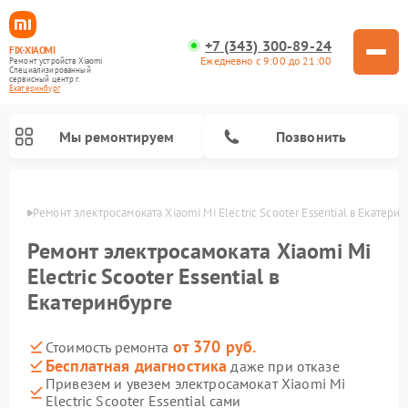
+7 (343) 300-89-24
FIX-XIAOMI
Ежедневно с 9:00 до 21:00
Ремонт устройств Xiaomi
Специализированный
cервисный центр г.
Екатеринбург
Мы ремонтируем
Позвонить
бурге
Ремонт электросамоката Xiaomi Mi Electric Scooter Essential в Екатери
Ремонт электросамоката Xiaomi Mi
Electric Scooter Essential в
Екатеринбурге
от 370 руб.
Стоимость ремонта
Бесплатная диагностика
даже при отказе
Привезем и увезем электросамокат Xiaomi Mi
Ремонт роботов-пылесосов Xiaomi
Ремонт массажных кресел Xiaomi
Ремонт видеорегистраторов Xiaomi
Ремонт пароочистителей Xiaomi
Ремонт камер видеонаблюдения Xiaomi
Ремонт вертикальных пылесосов Xiaomi
Ремонт электровелосипедов Xiaomi
Ремонт стиральных машин Xiaomi
Electric Scooter Essential сами