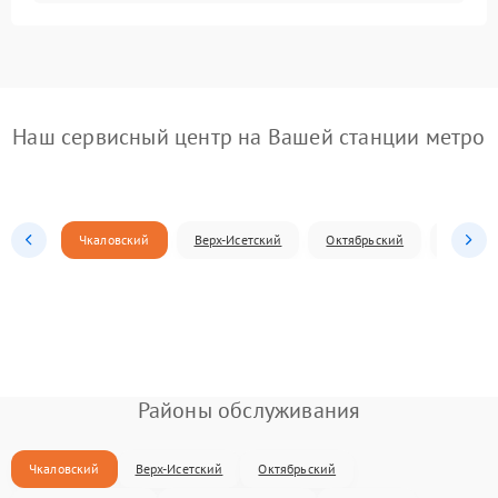
Наш сервисный центр на Вашей станции метро
Чкаловский
Верх-Исетский
Октябрьский
Железн
Районы обслуживания
Чкаловский
Верх-Исетский
Октябрьский