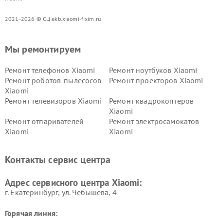
2021-2026 © СЦ ekb.xiaomi-fixim.ru
Мы ремонтируем
Ремонт телефонов Xiaomi
Ремонт ноутбуков Xiaomi
Ремонт роботов-пылесосов
Ремонт проекторов Xiaomi
Xiaomi
Ремонт телевизоров Xiaomi
Ремонт квадрокоптеров
Xiaomi
Ремонт отпаривателей
Ремонт электросамокатов
Xiaomi
Xiaomi
Ремонт электровелосипедов
Ремонт экшн-камер Xiaomi
Xiaomi
Контакты сервис центра
Ремонт стиральных машин
Ремонт смарт-часов Xiaomi
Xiaomi
Адрес сервисного центра Xiaomi:
г. Екатеринбург, ул. Чебышёва, 4
Горячая линия: