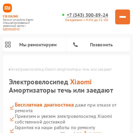
+7 (343) 300-89-24
FIX-XIAOMI
Ежедневно с 9:00 до 21:00
Ремонт устройств Xiaomi
Специализированный
cервисный центр г.
Екатеринбург
Мы ремонтируем
Позвонить
бурге
Электровелосипед Xiaomi амортизаторы течь или заедают
Электровелосипед
Xiaomi
Амортизаторы течь или заедают
Бесплатная диагностика
даже при отказе от
ремонта
Привезем и увезем электровелосипед Xiaomi
собственной доставкой
Ремонт роботов-пылесосов Xiaomi
Ремонт массажных кресел Xiaomi
Ремонт видеорегистраторов Xiaomi
Ремонт пароочистителей Xiaomi
Ремонт камер видеонаблюдения Xiaomi
Ремонт вертикальных пылесосов Xiaomi
Ремонт электросамокатов Xiaomi
Ремонт стиральных машин Xiaomi
Гарантия на наши работы по ремонту