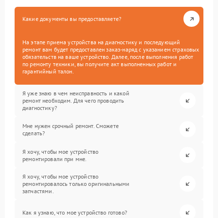
Какие документы вы предоставляете?
На этапе приема устройства на диагностику и последующий
ремонт вам будет предоставлен заказ-наряд с указанием страховых
обязательств на ваше устройство. Далее, после выполнения работ
по ремонту техники, вы получите акт выполненных работ и
гарантийный талон.
Я уже знаю в чем неисправность и какой
ремонт необходим. Для чего проводить
диагностику?
Мне нужен срочный ремонт. Сможете
сделать?
Я хочу, чтобы мое устройство
ремонтировали при мне.
Я хочу, чтобы мое устройство
ремонтировалось только оригинальными
запчастями.
Как я узнаю, что мое устройство готово?