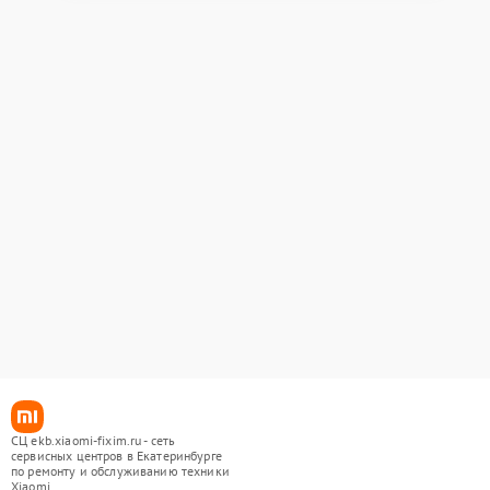
СЦ ekb.xiaomi-fixim.ru - сеть
сервисных центров в Екатеринбурге
по ремонту и обслуживанию техники
Xiaomi