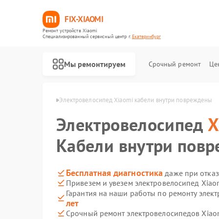
FIX-XIAOMI
Ремонт устройств Xiaomi
Специализированный cервисный центр г.
Екатеринбург
Мы ремонтируем
Срочный ремонт
Це
omi в Екатеринбурге
Электровелосипед Xiaomi кабели внутри повреждены
Электровелосипед
X
Кабели внутри пов
Бесплатная диагностика
даже при отказ
Привезем и увезем электровелосипед Xiao
Гарантия на наши работы по ремонту элек
лет
Срочный ремонт электровелосипедов Xiaom
Ремонт роботов-пылесосов Xiaomi
Ремонт квадрокоптеров Xiaomi
Ремонт электросамокатов Xiaomi
Ремонт стиральных машин Xiaomi
Ремонт вертикальных пылесосов Xiaomi
Ремонт парогенераторов Xiaomi
Ремонт массажных кресел Xiaomi
Ремонт камер видеонаблюдения Xiaomi
Ремонт видеорегистраторов Xiaomi
Ремонт пароочистителей Xiaomi