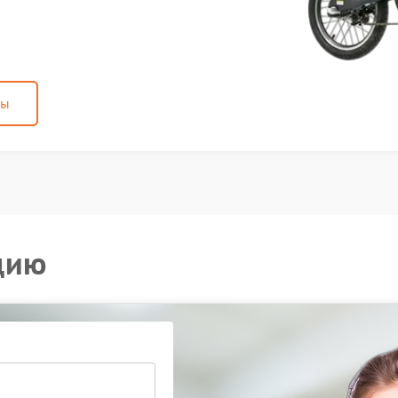
ны
цию