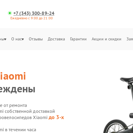
+7 (343) 300-89-24
Ежедневно с 9:00 до 21:00
ны
О нас
Отзывы
Доставка
Гарантии
Акции и скидки
Зая
iaomi
реждены
е от ремонта
mi собственной доставкой
до 3-х
тровелосипедов Xiaomi
i в течении часа