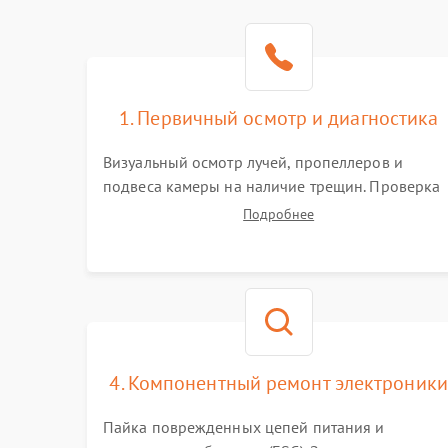
1. Первичный осмотр и диагностика
Визуальный осмотр лучей, пропеллеров и
подвеса камеры на наличие трещин. Проверка
включения, связи с пультом ДУ и передачи
Подробнее
видеосигнала. Считывание логов ошибок через
полетное ПО для определения характера
неисправности.
4. Компонентный ремонт электроники
Пайка поврежденных цепей питания и