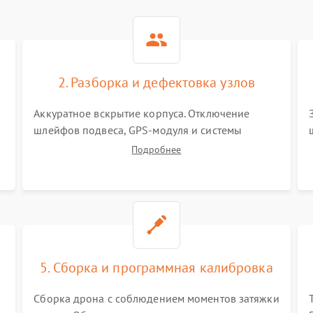
2. Разборка и дефектовка узлов
Аккуратное вскрытие корпуса. Отключение
шлейфов подвеса, GPS-модуля и системы
визуального позиционирования. Проверка
Подробнее
полетного контроллера, регуляторов оборотов
(ESC) и бесколлекторных моторов на короткое
замыкание.
5. Сборка и программная калибровка
Сборка дрона с соблюдением моментов затяжки