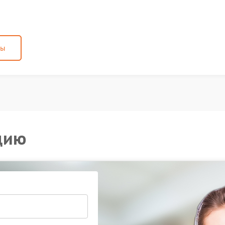
ны
цию