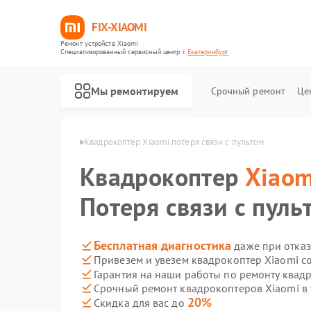
FIX-XIAOMI
Ремонт устройств Xiaomi
Специализированный cервисный центр г.
Екатеринбург
Мы ремонтируем
Срочный ремонт
Це
omi в Екатеринбурге
Квадрокоптер Xiaomi потеря связи с пультом
Квадрокоптер
Xiaom
Потеря связи с пуль
Бесплатная диагностика
даже при отказ
Привезем и увезем квадрокоптер Xiaomi с
Гарантия на наши работы по ремонту квад
Срочный ремонт квадрокоптеров Xiaomi в 
20%
Скидка для вас до
Ремонт роботов-пылесосов Xiaomi
Ремонт электросамокатов Xiaomi
Ремонт электровелосипедов Xiaomi
Ремонт стиральных машин Xiaomi
Ремонт вертикальных пылесосов Xiaomi
Ремонт парогенераторов Xiaomi
Ремонт массажных кресел Xiaomi
Ремонт камер видеонаблюдения Xiaomi
Ремонт видеорегистраторов Xiaomi
Ремонт пароочистителей Xiaomi