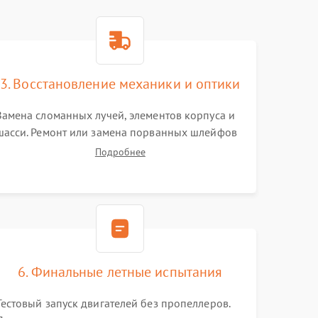
3. Восстановление механики и оптики
Замена сломанных лучей, элементов корпуса и
шасси. Ремонт или замена порванных шлейфов
и демпферов трехосевого подвеса камеры.
Подробнее
Очистка объектива, восстановление механизма
фокусировки. Установка новых пропеллеров.
6. Финальные летные испытания
Тестовый запуск двигателей без пропеллеров.