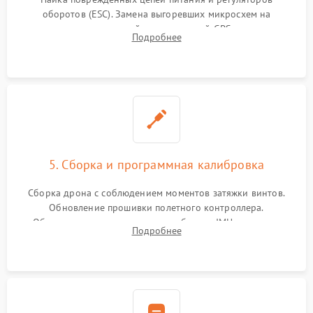
оборотов (ESC). Замена выгоревших микросхем на
материнской плате, модулей GPS
Подробнее
5. Сборка и программная калибровка
Сборка дрона с соблюдением моментов затяжки винтов.
Обновление прошивки полетного контроллера.
Обязательная программная калибровка IMU-сенсоров,
Подробнее
компаса, датчиков позиционирования и горизонта подвеса
камеры.