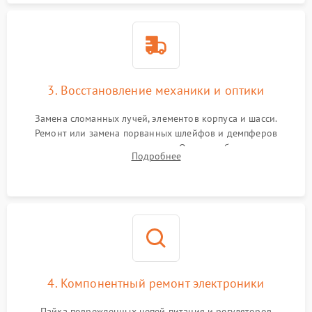
3. Восстановление механики и оптики
Замена сломанных лучей, элементов корпуса и шасси.
Ремонт или замена порванных шлейфов и демпферов
трехосевого подвеса камеры. Очистка объектива,
Подробнее
восстановление механизма фокусировки. Установка новых
пропеллеров.
4. Компонентный ремонт электроники
Пайка поврежденных цепей питания и регуляторов