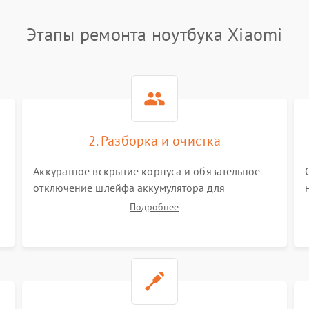
Этапы ремонта ноутбука Xiaomi
2. Разборка и очистка
Аккуратное вскрытие корпуса и обязательное
отключение шлейфа аккумулятора для
обесточивания платы. Демонтаж системы
Подробнее
охлаждения, очистка кулера от пыли и удаление
высохшей термопасты с кристаллов чипов.