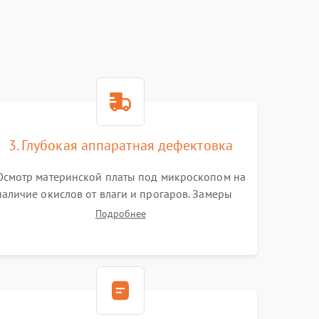
3. Глубокая аппаратная дефектовка
Осмотр материнской платы под микроскопом на
наличие окислов от влаги и прогаров. Замеры
сопротивлений и дежурных напряжений.
Подробнее
Проверка цепей питания, мультиконтроллера,
процессора и видеочипа.