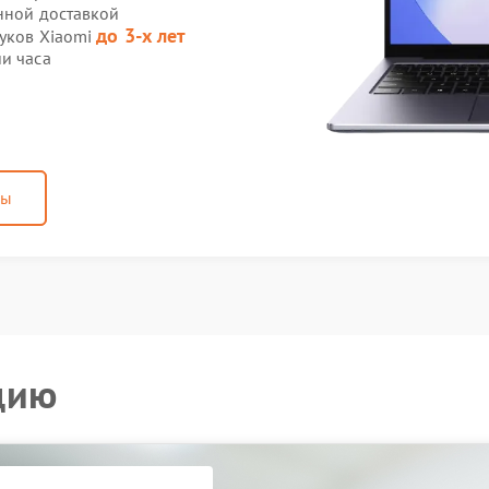
нной доставкой
до 3-х лет
буков Xiaomi
и часа
ны
цию