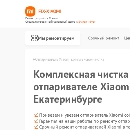
FIX-XIAOMI
Ремонт устройств Xiaomi
Специализированный cервисный центр г.
Екатеринбург
Мы ремонтируем
Срочный ремонт
Це
omi в Екатеринбурге
Отпариватель Xiaomi комплексная чистка
Комплексная чистка
отпаривателе Xiaom
Екатеринбурге
Привезем и увезем отпариватель Xiaomi с
Гарантия на наши работы по ремонту отпа
Срочный ремонт отпаривателей Xiaomi в т
Ремонт роботов-пылесосов Xiaomi
Ремонт квадрокоптеров Xiaomi
Ремонт электросамокатов Xiaomi
Ремонт электровелосипедов Xiaomi
Ремонт стиральных машин Xiaomi
Ремонт вертикальных пылесосов Xiaomi
Ремонт парогенераторов Xiaomi
Ремонт массажных кресел Xiaomi
Ремонт камер видеонаблюдения Xiaomi
Ремонт видеорегистраторов Xiaomi
Ремонт пароочистителей Xiaomi