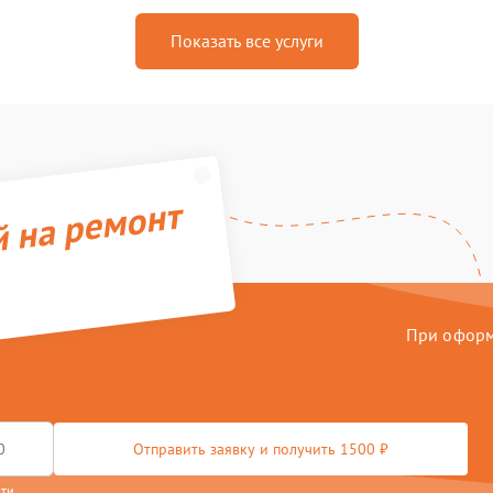
Показать все услуги
й на ремонт
При оформл
Отправить заявку и получить 1500 ₽
сти