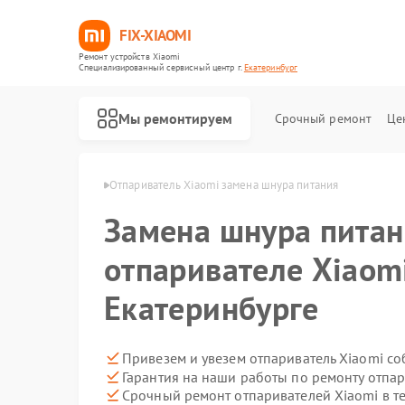
FIX-XIAOMI
Ремонт устройств Xiaomi
Специализированный cервисный центр г.
Екатеринбург
Мы ремонтируем
Срочный ремонт
Це
omi в Екатеринбурге
Отпариватель Xiaomi замена шнура питания
Замена шнура питан
отпаривателе Xiaom
Екатеринбурге
Привезем и увезем отпариватель Xiaomi с
Гарантия на наши работы по ремонту отпа
Срочный ремонт отпаривателей Xiaomi в т
Ремонт роботов-пылесосов Xiaomi
Ремонт квадрокоптеров Xiaomi
Ремонт электросамокатов Xiaomi
Ремонт электровелосипедов Xiaomi
Ремонт стиральных машин Xiaomi
Ремонт вертикальных пылесосов Xiaomi
Ремонт парогенераторов Xiaomi
Ремонт массажных кресел Xiaomi
Ремонт камер видеонаблюдения Xiaomi
Ремонт видеорегистраторов Xiaomi
Ремонт пароочистителей Xiaomi