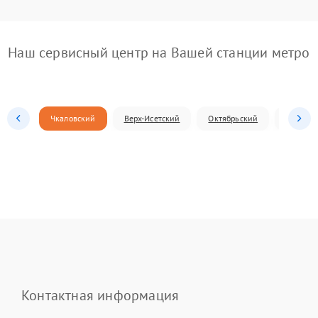
Наш сервисный центр на Вашей станции метро
Чкаловский
Верх-Исетский
Октябрьский
Железн
Контактная информация