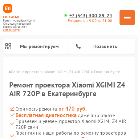
+7 (343) 300-89-24
FIX-XIAOMI
Ежедневно с 9:00 до 21:00
Ремонт устройств Xiaomi
Специализированный
cервисный центр г.
Екатеринбург
Мы ремонтируем
Позвонить
бурге
Ремонт проектора Xiaomi XGIMI Z4 AIR 720P в Екатеринбурге
Ремонт проектора Xiaomi XGIMI Z4
AIR 720P в Екатеринбурге
от 470 руб.
Стоимость ремонта
Бесплатная диагностика
даже при отказе
Привезем и увезем проектор Xiaomi XGIMI Z4 AIR
720P сами
Ремонт роботов-пылесосов Xiaomi
Ремонт электросамокатов Xiaomi
Ремонт массажных кресел Xiaomi
Ремонт видеорегистраторов Xiaomi
Ремонт пароочистителей Xiaomi
Ремонт камер видеонаблюдения Xiaomi
Ремонт вертикальных пылесосов Xiaomi
Ремонт электровелосипедов Xiaomi
Ремонт стиральных машин Xiaomi
Гарантия на наши работы по ремонту проекторов