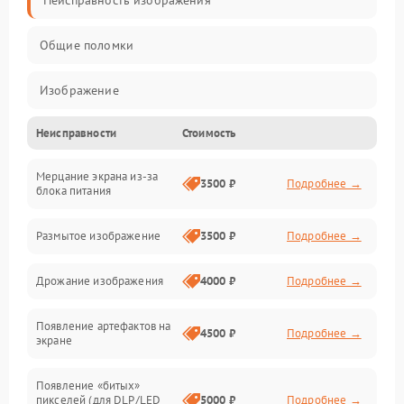
Неисправность изображения
Общие поломки
Изображение
Неисправности
Стоимость
Лампа подсветки
Мерцание экрана из-за
Неисправность управления и интерфейсов
3500 ₽
Подробнее →
блока питания
Прочие неисправности
Размытое изображение
3500 ₽
Подробнее →
Режим работы
Дрожание изображения
4000 ₽
Подробнее →
Неисправность звука
Появление артефактов на
4500 ₽
Подробнее →
экране
Появление «битых»
пикселей (для DLP/LED
5000 ₽
Подробнее →