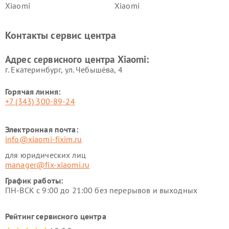
Xiaomi
Xiaomi
Ремонт электровелосипедов
Ремонт экшн-камер Xiaomi
Xiaomi
Контакты сервис центра
Ремонт стиральных машин
Ремонт смарт-часов Xiaomi
Xiaomi
Адрес сервисного центра Xiaomi:
г. Екатеринбург, ул. Чебышёва, 4
Горячая линия:
+7 (343) 300-89-24
Электронная почта:
info@xiaomi-fixim.ru
для юридических лиц
manager@fix-xiaomi.ru
График работы:
ПН-ВСК с 9:00 до 21:00 без перерывов и выходных
Рейтинг сервисного центра