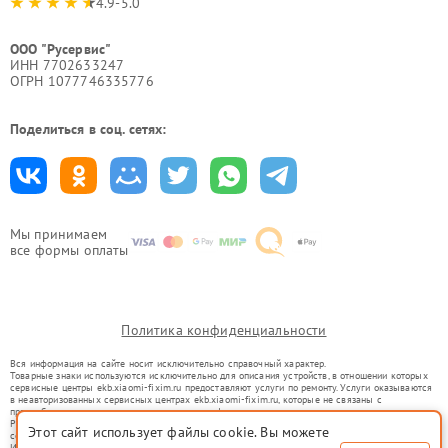
4.9-5.0
ООО "Русервис"
ИНН 7702633247
ОГРН 1077746335776
Поделиться в соц. сетях:
Мы принимаем
все формы оплаты
Политика конфиденциальности
Вся информация на сайте носит исключительно справочный характер.
Товарные знаки используются исключительно для описания устройств, в отношении которых
сервисные центры ekb.xiaomi-fixim.ru предоставляют услуги по ремонту. Услуги оказываются
в неавторизованных сервисных центрах ekb.xiaomi-fixim.ru, которые не связаны с
правообладателями товарных знаков или их официальными представителями.
Ремонт осуществляется для устройств, уже введенных в гражданский оборот в соответствии
Этот сайт использует файлы cookie. Вы можете
со статьей 1487 ГК РФ.
Использование товарных знаков не преследует цели индивидуализации услуг или введения