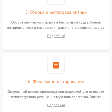
5. Сборка и юстировка оптики
Сборка оптического тракта в беспылевой среде. Точная
юстировка линз и матриц для правильного сведения цветов
и устранения размытия. Надежное подключение всех
Подробнее
шлейфов, установка датчиков и закрытие корпуса
устройства.
6. Финальное тестирование
Длительный прогон проектора под нагрузкой для проверки
температурного режима и отсутствия перегрева. Оценка
фокуса, контрастности и цветопередачи на тестовых
Подробнее
таблицах. Проверка работы всех видеовходов и кнопок