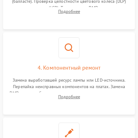
(балласте). Проверка целостности цветового колеса (DLP)
или поляризаторов (LCD). Тестирование DMD-чипа, датчиков
Подробнее
температуры и оптопар с помощью мультиметра и
осциллографа.
4. Компонентный ремонт
Замена выработавшей ресурс лампы или LED-источника.
Перепайка неисправных компонентов на платах. Замена
DMD-чипа при битых пикселях, установка нового цветового
Подробнее
колеса или восстановление сгоревших поляризационных
пленок.