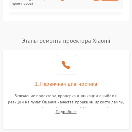
проекторов)
Залипание изображения
4500 ₽
Подробнее →
(image retention)
Нестабильная яркость или
Этапы ремонта проектора Xiaomi
4000 ₽
Подробнее →
контраст
Неравномерная подсветка
4500 ₽
Подробнее →
экрана
Не работает
автоматическая коррекция
3000 ₽
Подробнее →
1. Первичная диагностика
трапеции (Keystone)
Включение проектора, проверка индикации ошибок и
Проблемы с
реакции на пульт. Оценка качества проекции, яркости лампы,
масштабированием
3500 ₽
Подробнее →
наличия артефактов (точки, пятна). Проверка работы
изображения
Подробнее
системы охлаждения по уровню шума вентиляторов.