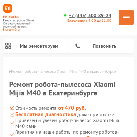
+7 (343) 300-89-24
FIX-XIAOMI
Ежедневно с 9:00 до 21:00
Ремонт устройств Xiaomi
Специализированный
cервисный центр г.
Екатеринбург
Мы ремонтируем
Позвонить
бурге
Ремонт робота-пылесоса Xiaomi Mijia M40 в Екатеринбурге
Ремонт робота-пылесоса Xiaomi
Mijia M40 в Екатеринбурге
от 470 руб.
Стоимость ремонта
Бесплатная диагностика
даже при отказе
Привезем и увезем робот-пылесос Xiaomi Mijia
M40 сами
Ремонт электросамокатов Xiaomi
Ремонт массажных кресел Xiaomi
Ремонт видеорегистраторов Xiaomi
Ремонт пароочистителей Xiaomi
Ремонт камер видеонаблюдения Xiaomi
Ремонт вертикальных пылесосов Xiaomi
Ремонт электровелосипедов Xiaomi
Ремонт стиральных машин Xiaomi
Гарантия на наши работы по ремонту роботов-