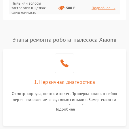
Режим работы
Пыль или волосы
застревают в щетках
1500 ₽
Подробнее →
слишком часто
Программные сбои
Этапы ремонта робота-пылесоса Xiaomi
1. Первичная диагностика
Осмотр корпуса, щеток и колес. Проверка кодов ошибок
через приложение и звуковых сигналов. Замер емкости
аккумулятора и тестирование базовой станции зарядки.
Подробнее
Оценка работы лидара, бампера и датчиков падения для
локализации неисправности.