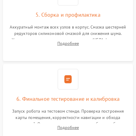
5. Сборка и профилактика
Аккуратный монтаж всех узлов в корпус. Смазка шестерней
редукторов силиконовой смазкой для снижения шума.
Установка новых расходных материалов (HEPA-фильтров,
Подробнее
микрофибры, щеток). Надежная фиксация разъемов и
проверка герметичности водяного контура.
6. Финальное тестирование и калибровка
Запуск робота на тестовом стенде. Проверка построения
карты помещения, корректности навигации и обхода
препятствий. Оценка силы всасывания и работы турбины.
Подробнее
Тестирование автоматического возврата на док-станцию и