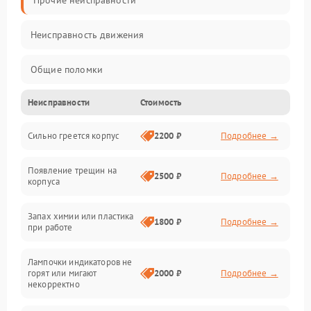
Прочие неисправности
Неисправность движения
Общие поломки
Неисправности
Стоимость
Неисправность датчиков
Сильно греется корпус
2200 ₽
Подробнее →
Неисправность программного обеспечения
Появление трещин на
Проблемы с сигналом
2500 ₽
Подробнее →
корпуса
Неисправность резервуаров и систем подачи воды
Запах химии или пластика
1800 ₽
Подробнее →
при работе
Проблемы с механикой
Лампочки индикаторов не
горят или мигают
2000 ₽
Подробнее →
Батарея
некорректно