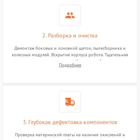
2. Разборка и очистка
Демонтаж боковых и основной щеток, пылесборника и
колесных модулей. Вскрытие корпуса робота. Тщательная
очистка внутренних полостей, шестерней и плат от
Подробнее
скопившейся пыли, волос и шерсти животных с
использованием сжатого воздуха и щеток.
3. Глубокая дефектовка компонентов
Проверка материнской платы на наличие окислений и