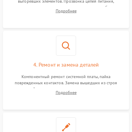
выгоревших элементов. Прозвонка цепей питания,
тестирование приводных моторов колес и турбины
Подробнее
всасывания. Оценка состояния оптических и инфракрасных
датчиков, а также механизма лазерного дальномера.
4. Ремонт и замена деталей
Компонентный ремонт системной платы, пайка
поврежденных контактов. Замена вышедших из строя
двигателей, изношенного аккумулятора, неисправного
Подробнее
лидара или помпы подачи воды. Восстановление шлейфов и
устранение последствий попадания влаги.