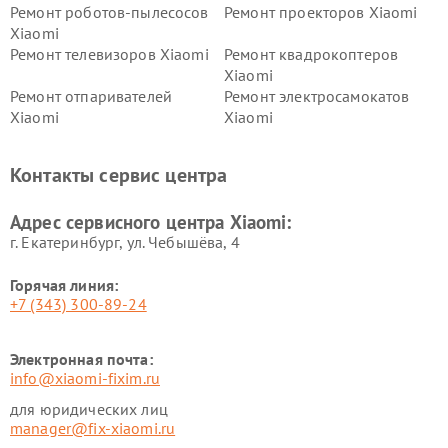
Ремонт роботов-пылесосов
Ремонт проекторов Xiaomi
Xiaomi
Ремонт телевизоров Xiaomi
Ремонт квадрокоптеров
Xiaomi
Ремонт отпаривателей
Ремонт электросамокатов
Xiaomi
Xiaomi
Ремонт электровелосипедов
Ремонт экшн-камер Xiaomi
Xiaomi
Контакты сервис центра
Ремонт стиральных машин
Ремонт смарт-часов Xiaomi
Xiaomi
Адрес сервисного центра Xiaomi:
г. Екатеринбург, ул. Чебышёва, 4
Горячая линия:
+7 (343) 300-89-24
Электронная почта:
info@xiaomi-fixim.ru
для юридических лиц
manager@fix-xiaomi.ru