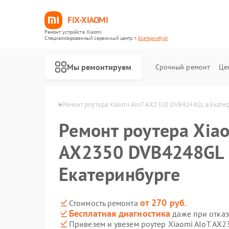
FIX-XIAOMI
Ремонт устройств Xiaomi
Специализированный cервисный центр г.
Екатеринбург
Мы ремонтируем
Срочный ремонт
Це
omi в Екатеринбурге
Ремонт роутера Xiaomi AIoT AX2350 DVB4248GL в Екате
Ремонт роутера Xiao
AX2350 DVB4248GL 
Екатеринбурге
от 270 руб.
Стоимость ремонта
Бесплатная диагностика
даже при отказ
Привезем и увезем роутер Xiaomi AIoT AX
Ремонт роботов-пылесосов Xiaomi
Ремонт квадрокоптеров Xiaomi
Ремонт электросамокатов Xiaomi
Ремонт электровелосипедов Xiaomi
Ремонт стиральных машин Xiaomi
Ремонт вертикальных пылесосов Xiaomi
Ремонт парогенераторов Xiaomi
Ремонт массажных кресел Xiaomi
Ремонт камер видеонаблюдения Xiaomi
Ремонт видеорегистраторов Xiaomi
Ремонт пароочистителей Xiaomi