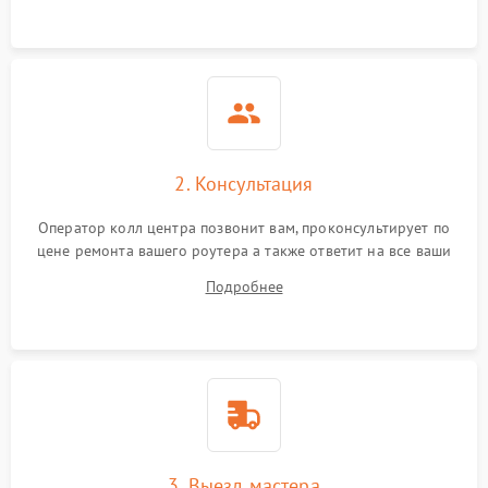
Поломка платы
2000 ₽
Подробнее →
управления
Неисправность
500 ₽
Подробнее →
индикаторов
Повреждение кабелей
500 ₽
Подробнее →
внутри устройства
2. Консультация
Оператор колл центра позвонит вам, проконсультирует по
Неисправность модуля
2000 ₽
Подробнее →
цене ремонта вашего роутера а также ответит на все ваши
3G/4G
вопросы.
Подробнее
Поломка разъема питания
500 ₽
Подробнее →
Неисправность системы
500 ₽
Подробнее →
охлаждения
3. Выезд мастера