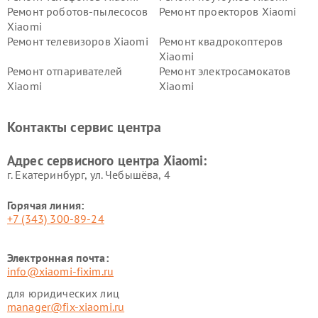
Ремонт роботов-пылесосов
Ремонт проекторов Xiaomi
Xiaomi
Ремонт телевизоров Xiaomi
Ремонт квадрокоптеров
Xiaomi
Ремонт отпаривателей
Ремонт электросамокатов
Xiaomi
Xiaomi
Ремонт электровелосипедов
Ремонт экшн-камер Xiaomi
Xiaomi
Контакты сервис центра
Ремонт стиральных машин
Ремонт смарт-часов Xiaomi
Xiaomi
Адрес сервисного центра Xiaomi:
г. Екатеринбург, ул. Чебышёва, 4
Горячая линия:
+7 (343) 300-89-24
Электронная почта:
info@xiaomi-fixim.ru
для юридических лиц
manager@fix-xiaomi.ru