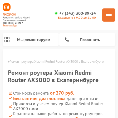
+7 (343) 300-89-24
FIX-XIAOMI
Ежедневно с 9:00 до 21:00
Ремонт устройств Xiaomi
Специализированный
cервисный центр г.
Екатеринбург
Мы ремонтируем
Позвонить
бурге
Ремонт роутера Xiaomi Redmi Router AX3000 в Екатеринбурге
Ремонт роутера Xiaomi Redmi
Router AX3000 в Екатеринбурге
от 270 руб.
Стоимость ремонта
Бесплатная диагностика
даже при отказе
Привезем и увезем роутер Xiaomi Redmi Router
AX3000 сами
Ремонт роботов-пылесосов Xiaomi
Ремонт электровелосипедов Xiaomi
Ремонт стиральных машин Xiaomi
Ремонт массажных кресел Xiaomi
Ремонт видеорегистраторов Xiaomi
Ремонт пароочистителей Xiaomi
Ремонт камер видеонаблюдения Xiaomi
Ремонт вертикальных пылесосов Xiaomi
Ремонт электросамокатов Xiaomi
Гарантия на наши работы по ремонту роутеров