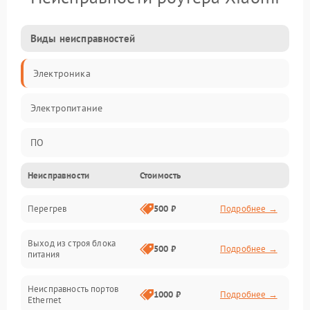
Виды неисправностей
Электроника
Электропитание
ПО
Неисправности
Стоимость
Сеть
Перегрев
500 ₽
Подробнее →
Беспроводной модуль
Выход из строя блока
Программное обеспечение
500 ₽
Подробнее →
питания
Механические повреждения
Неисправность портов
1000 ₽
Подробнее →
Ethernet