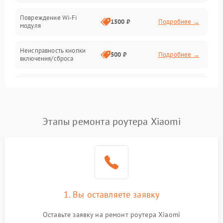
Повреждение Wi-Fi
1500 ₽
Подробнее →
модуля
Неисправность кнопки
500 ₽
Подробнее →
включения/сброса
Окисление контактов
500 ₽
Подробнее →
Неисправность
2000 ₽
Подробнее →
процессора
Этапы ремонта роутера Xiaomi
Поломка оперативной
1500 ₽
Подробнее →
памяти
Повреждение flash-
1500 ₽
Подробнее →
памяти
1. Вы оставляете заявку
Неисправность USB-порта
1000 ₽
Подробнее →
Оставьте заявку на ремонт роутера Xiaomi