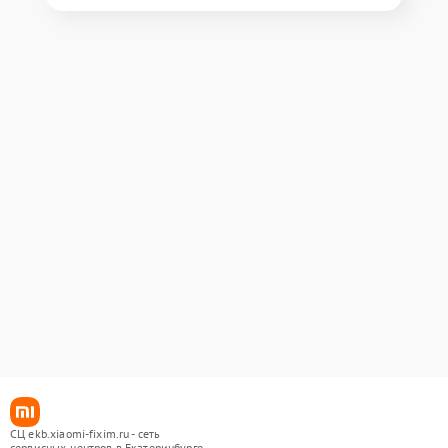
СЦ ekb.xiaomi-fixim.ru - сеть
сервисных центров в Екатеринбурге