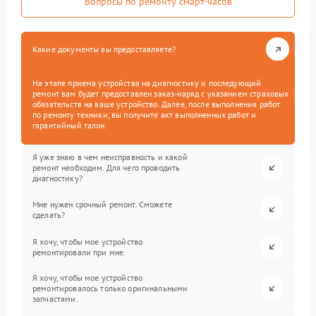
Вопросы по ремонту смарт-часов
Какие документы вы предоставляете?
На этапе приема устройства на диагностику и последующий
ремонт вам будет предоставлен заказ-наряд с указанием страховых
обязательств на ваше устройство. Далее, после выполнения работ
по ремонту техники, вы получите акт выполненных работ и
гарантийный талон.
Я уже знаю в чем неисправность и какой
ремонт необходим. Для чего проводить
диагностику?
Мне нужен срочный ремонт. Сможете
сделать?
Я хочу, чтобы мое устройство
ремонтировали при мне.
Я хочу, чтобы мое устройство
ремонтировалось только оригинальными
запчастями.