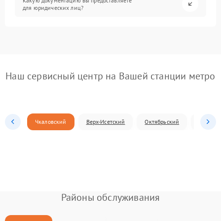
Какую документацию вы предоставляете
для юридических лиц?
Наш сервисный центр на Вашей станции метро
Чкаловский
Верх-Исетский
Октябрьский
Железн
Районы обслуживания