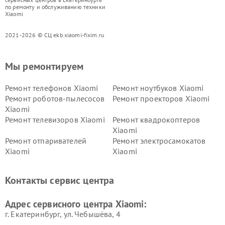
по ремонту и обслуживанию техники
Xiaomi
2021-2026 © СЦ ekb.xiaomi-fixim.ru
Мы ремонтируем
Ремонт телефонов Xiaomi
Ремонт ноутбуков Xiaomi
Ремонт роботов-пылесосов
Ремонт проекторов Xiaomi
Xiaomi
Ремонт телевизоров Xiaomi
Ремонт квадрокоптеров
Xiaomi
Ремонт отпаривателей
Ремонт электросамокатов
Xiaomi
Xiaomi
Ремонт электровелосипедов
Ремонт экшн-камер Xiaomi
Xiaomi
Контакты сервис центра
Ремонт стиральных машин
Ремонт смарт-часов Xiaomi
Xiaomi
Адрес сервисного центра Xiaomi:
г. Екатеринбург, ул. Чебышёва, 4