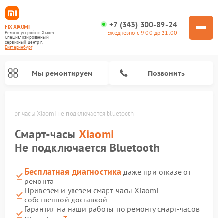
+7 (343) 300-89-24
FIX-XIAOMI
Ежедневно с 9:00 до 21:00
Ремонт устройств Xiaomi
Специализированный
cервисный центр г.
Екатеринбург
Мы ремонтируем
Позвонить
е
Смарт-часы Xiaomi не подключается bluetooth
Смарт-часы
Xiaomi
Не подключается Bluetooth
Бесплатная диагностика
даже при отказе от
ремонта
Привезем и увезем смарт-часы Xiaomi
собственной доставкой
Ремонт роботов-пылесосов Xiaomi
Ремонт электровелосипедов Xiaomi
Ремонт стиральных машин Xiaomi
Ремонт массажных кресел Xiaomi
Ремонт видеорегистраторов Xiaomi
Ремонт пароочистителей Xiaomi
Ремонт камер видеонаблюдения Xiaomi
Ремонт вертикальных пылесосов Xiaomi
Ремонт электросамокатов Xiaomi
Гарантия на наши работы по ремонту смарт-часов