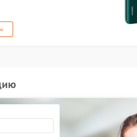
ны
цию