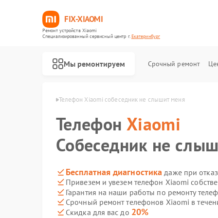
FIX-XIAOMI
Ремонт устройств Xiaomi
Специализированный cервисный центр г.
Екатеринбург
Мы ремонтируем
Срочный ремонт
Це
omi в Екатеринбурге
Телефон Xiaomi собеседник не слышит меня
Телефон
Xiaomi
Собеседник не слыш
Бесплатная диагностика
даже при отказ
Привезем и увезем телефон Xiaomi собств
Гарантия на наши работы по ремонту теле
Срочный ремонт телефонов Xiaomi в течен
20%
Скидка для вас до
Ремонт роботов-пылесосов Xiaomi
Ремонт квадрокоптеров Xiaomi
Ремонт электросамокатов Xiaomi
Ремонт электровелосипедов Xiaomi
Ремонт стиральных машин Xiaomi
Ремонт вертикальных пылесосов Xiaomi
Ремонт парогенераторов Xiaomi
Ремонт массажных кресел Xiaomi
Ремонт камер видеонаблюдения Xiaomi
Ремонт видеорегистраторов Xiaomi
Ремонт пароочистителей Xiaomi