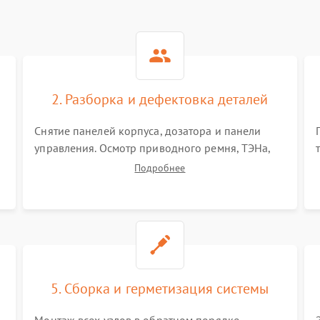
2. Разборка и дефектовка деталей
Снятие панелей корпуса, дозатора и панели
управления. Осмотр приводного ремня, ТЭНа,
сливного насоса и амортизаторов. Проверка
Подробнее
подшипников барабана и крестовины на износ,
а манжеты люка на разрывы.
5. Сборка и герметизация системы