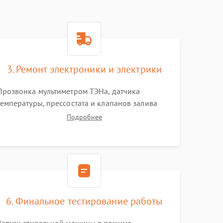
3. Ремонт электроники и электрики
Прозвонка мультиметром ТЭНа, датчика
температуры, прессостата и клапанов залива
воды. Пайка поврежденных дорожек или
Подробнее
замена симисторов на плате управления.
Восстановление целостности проводки и
контактов.
6. Финальное тестирование работы