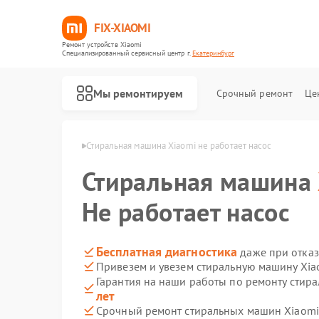
FIX-XIAOMI
Ремонт устройств Xiaomi
Специализированный cервисный центр г.
Екатеринбург
Мы ремонтируем
Срочный ремонт
Це
omi в Екатеринбурге
Стиральная машина Xiaomi не работает насос
Стиральная машина
Не работает насос
Бесплатная диагностика
даже при отказ
Привезем и увезем стиральную машину Xia
Гарантия на наши работы по ремонту стир
лет
Срочный ремонт стиральных машин Xiaomi 
Ремонт роботов-пылесосов Xiaomi
Ремонт квадрокоптеров Xiaomi
Ремонт электросамокатов Xiaomi
Ремонт электровелосипедов Xiaomi
Ремонт вертикальных пылесосов Xiaomi
Ремонт парогенераторов Xiaomi
Ремонт массажных кресел Xiaomi
Ремонт камер видеонаблюдения Xiaomi
Ремонт видеорегистраторов Xiaomi
Ремонт пароочистителей Xiaomi