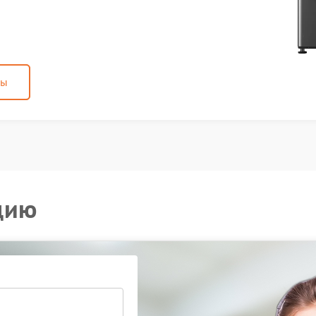
ны
цию