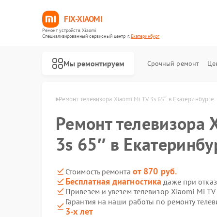
FIX-XIAOMI
Ремонт устройств Xiaomi
Специализированный cервисный центр г.
Екатеринбург
Мы ремонтируем
Срочный ремонт
Це
omi в Екатеринбурге
Ремонт телевизора Xiaomi Mi TV 3s 65″ в Екатеринбурге
Ремонт телевизора 
3s 65″ в Екатеринбу
от 870 руб.
Стоимость ремонта
Бесплатная диагностика
даже при отказ
Привезем и увезем телевизор Xiaomi Mi TV
Гарантия на наши работы по ремонту телев
3-х лет
Ремонт роботов-пылесосов Xiaomi
Ремонт квадрокоптеров Xiaomi
Ремонт электросамокатов Xiaomi
Ремонт электровелосипедов Xiaomi
Ремонт стиральных машин Xiaomi
Ремонт вертикальных пылесосов Xiaomi
Ремонт парогенераторов Xiaomi
Ремонт массажных кресел Xiaomi
Ремонт камер видеонаблюдения Xiaomi
Ремонт видеорегистраторов Xiaomi
Ремонт пароочистителей Xiaomi