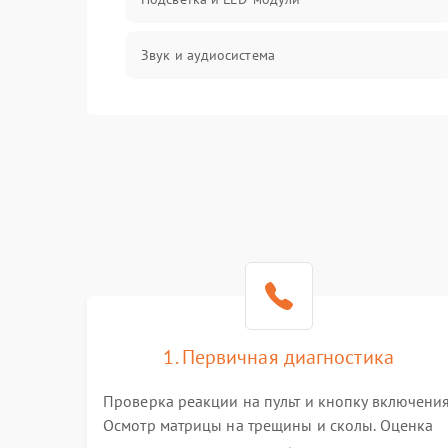
Звук и аудиосистема
Сигнал и приём каналов
Разъёмы и интерфейсы
Механические повреждения
Программное обеспечение
Корпус и механика
1. Первичная диагностика
Пульт и управление
Проверка реакции на пульт и кнопку включения
Осмотр матрицы на трещины и сколы. Оценка
Сеть и подключения