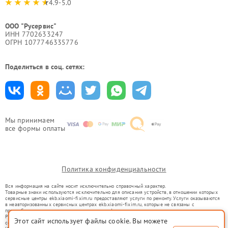
4.9-5.0
ООО "Русервис"
ИНН 7702633247
ОГРН 1077746335776
Поделиться в соц. сетях:
Мы принимаем
все формы оплаты
Политика конфиденциальности
Вся информация на сайте носит исключительно справочный характер.
Товарные знаки используются исключительно для описания устройств, в отношении которых
сервисные центры ekb.xiaomi-fixim.ru предоставляют услуги по ремонту. Услуги оказываются
в неавторизованных сервисных центрах ekb.xiaomi-fixim.ru, которые не связаны с
правообладателями товарных знаков или их официальными представителями.
Ремонт осуществляется для устройств, уже введенных в гражданский оборот в соответствии
Этот сайт использует файлы cookie. Вы можете
со статьей 1487 ГК РФ.