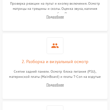
Проверка реакции на пульт и кнопку включения. Осмотр
матрицы на трещины и сколы. Оценка звука, наличия
подсветки и индикаторов ошибок. Подключение тестовых
Подробнее
источников сигнала для выявления симптомов поломки.
2. Разборка и визуальный осмотр
Снятие задней панели. Осмотр блока питания (PSU),
материнской платы (MainBoard) и платы T-Con на вздутые
конденсаторы, прогары, окисления и микротрещины.
Подробнее
Проверка надежности фиксации и целостности шлейфов.