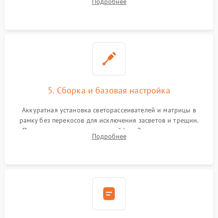
Подробнее
прошивка микросхем памяти EEPROM
5. Сборка и базовая настройка
Аккуратная установка светорассеивателей и матрицы в
рамку без перекосов для исключения засветов и трещин.
Подключение внутренних шлейфов. Закрытие корпуса.
Подробнее
Сброс настроек и обновление программного обеспечения.