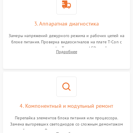
3. Аппаратная диагностика
Замеры напряжений дежурного режима и рабочих цепей на
блоке питания. Проверка видеосигналов на плате T-Con с
помощью осциллографа. Тестирование LED-драйвера и
Подробнее
светодиодных планок подсветки мультиметром.
4. Компонентный и модульный ремонт
Перепайка элементов блока питания или процессора.
Замена выгоревших светодиодов со сложным демонтажом
хрупкой матрицы. Восстановление поврежденных дорожек,