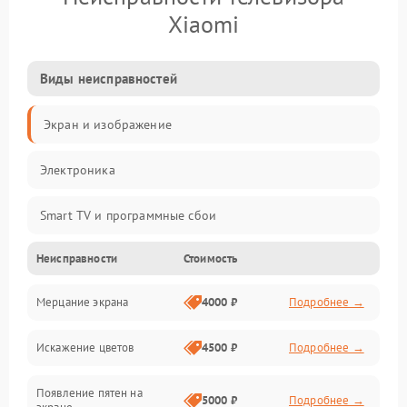
Xiaomi
Виды неисправностей
Экран и изображение
Электроника
Smart TV и программные сбои
Неисправности
Стоимость
Питание и запуск
Мерцание экрана
4000 ₽
Подробнее →
Подсветка и LED-модули
Искажение цветов
4500 ₽
Подробнее →
Звук и аудиосистема
Появление пятен на
Сигнал и приём каналов
5000 ₽
Подробнее →