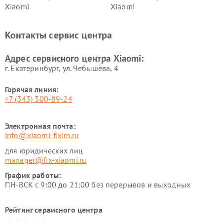
Xiaomi
Xiaomi
Ремонт электровелосипедов
Ремонт экшн-камер Xiaomi
Xiaomi
Контакты сервис центра
Ремонт стиральных машин
Ремонт смарт-часов Xiaomi
Xiaomi
Адрес сервисного центра Xiaomi:
г. Екатеринбург, ул. Чебышёва, 4
Горячая линия:
+7 (343) 300-89-24
Электронная почта:
info@xiaomi-fixim.ru
для юридических лиц
manager@fix-xiaomi.ru
График работы:
ПН-ВСК с 9:00 до 21:00 без перерывов и выходных
Рейтинг сервисного центра