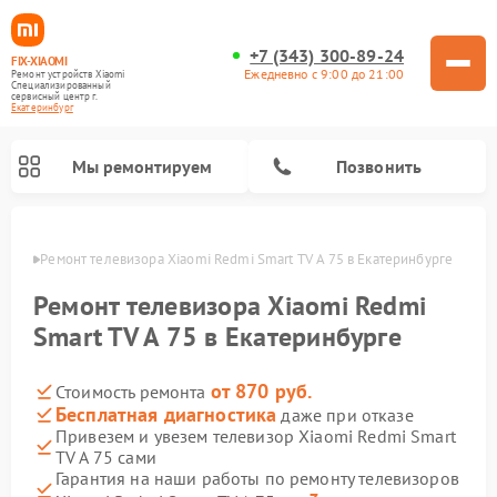
+7 (343) 300-89-24
FIX-XIAOMI
Ежедневно с 9:00 до 21:00
Ремонт устройств Xiaomi
Специализированный
cервисный центр г.
Екатеринбург
Мы ремонтируем
Позвонить
бурге
Ремонт телевизора Xiaomi Redmi Smart TV A 75 в Екатеринбурге
Ремонт телевизора Xiaomi Redmi
Smart TV A 75 в Екатеринбурге
от 870 руб.
Стоимость ремонта
Бесплатная диагностика
даже при отказе
Привезем и увезем телевизор Xiaomi Redmi Smart
TV A 75 сами
Ремонт роботов-пылесосов Xiaomi
Ремонт электросамокатов Xiaomi
Ремонт массажных кресел Xiaomi
Ремонт видеорегистраторов Xiaomi
Ремонт пароочистителей Xiaomi
Ремонт камер видеонаблюдения Xiaomi
Ремонт вертикальных пылесосов Xiaomi
Ремонт электровелосипедов Xiaomi
Ремонт стиральных машин Xiaomi
Гарантия на наши работы по ремонту телевизоров