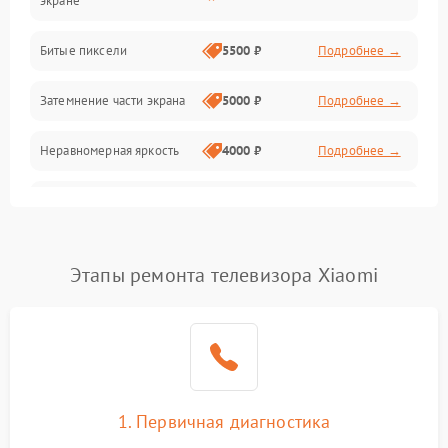
экране
Разъёмы и интерфейсы
Битые пиксели
5500 ₽
Подробнее →
Механические повреждения
Затемнение части экрана
5000 ₽
Подробнее →
Программное обеспечение
Неравномерная яркость
4000 ₽
Подробнее →
Корпус и механика
Выгорание матрицы
6000 ₽
Подробнее →
Пульт и управление
Этапы ремонта телевизора Xiaomi
Сеть и подключения
Аудио
Сетевая
1. Первичная диагностика