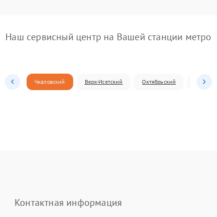
Наш сервисный центр на Вашей станции метро
Чкаловский
Верх-Исетский
Октябрьский
Железн
Контактная информация